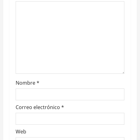
i
g
a
t
i
o
n
Nombre
*
Correo electrónico
*
Web