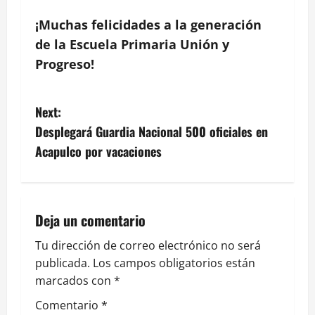
¡Muchas felicidades a la generación
de la Escuela Primaria Unión y
Progreso!
P
Next:
Desplegará Guardia Nacional 500 oficiales en
o
Acapulco por vacaciones
s
t
Deja un comentario
n
Tu dirección de correo electrónico no será
a
publicada.
Los campos obligatorios están
marcados con
*
v
Comentario
*