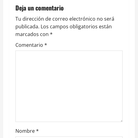
v
Deja un comentario
i
Tu dirección de correo electrónico no será
publicada.
Los campos obligatorios están
g
marcados con
*
a
Comentario
*
t
i
o
n
Nombre
*