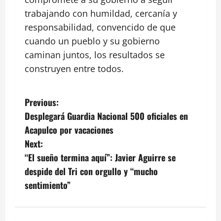
trabajando con humildad, cercanía y
responsabilidad, convencido de que
cuando un pueblo y su gobierno
caminan juntos, los resultados se
construyen entre todos.
P
Previous:
Desplegará Guardia Nacional 500 oficiales en
o
Acapulco por vacaciones
s
Next:
“El sueño termina aquí”: Javier Aguirre se
t
despide del Tri con orgullo y “mucho
n
sentimiento”
a